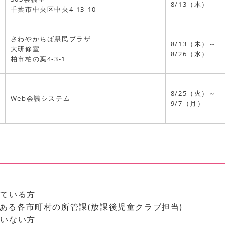
8/13（木）
千葉市中央区中央4-13-10
さわやかちば県民プラザ
8/13（木）～
大研修室
8/26（水）
柏市柏の葉4-3-1
8/25（火）～
Web会議システム
9/7（月）
れている方
ある各市町村の所管課(放課後児童クラブ担当)
ていない方