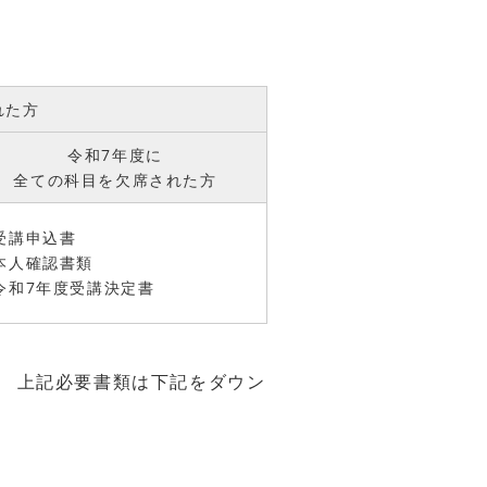
れた方
令和7年度に
全ての科目を欠席された方
受講申込書
本人確認書類
令和7年度受講決定書
） 上記必要書類は下記をダウン