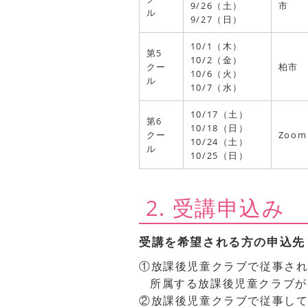
9/26（土）
市
ル
9/27（日）
10/1（木）
第5
10/2（金）
クー
柏市
10/6（火）
ル
10/7（水）
10/17（土）
第6
10/18（日）
クー
Zoom
10/24（土）
ル
10/25（日）
2. 受講申込み
受講を希望される方の申込先
①放課後児童クラブで従事さ
所属する放課後児童クラブが
②放課後児童クラブで従事し