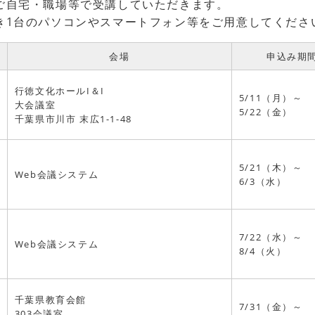
のご自宅・職場等で受講していただきます。
つき1台のパソコンやスマートフォン等をご用意してくださ
会場
申込み期
行徳文化ホールI＆I
5/11（月）～
市
大会議室
5/22（金）
千葉県市川市 末広1-1-48
5/21（木）～
Web会議システム
6/3（水）
7/22（水）～
Web会議システム
8/4（火）
千葉県教育会館
7/31（金）～
303会議室