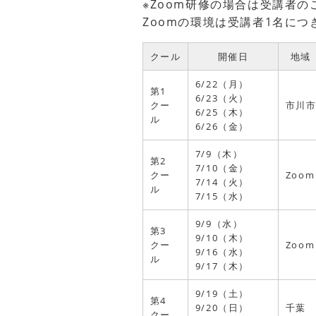
※Zoom研修の場合は受講者
Zoomの環境は受講者1名に
クール
開催日
地域
6/22（月）
第1
6/23（火）
クー
市川
6/25（木）
ル
6/26（金）
7/9（木）
第2
7/10（金）
クー
Zoom
7/14（火）
ル
7/15（水）
9/9（水）
第3
9/10（木）
クー
Zoom
9/16（水）
ル
9/17（木）
9/19（土）
第4
9/20（日）
千葉
クー