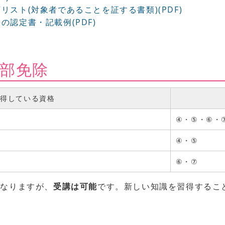
スト(対象者であることを証する書類)(PDF)
認定書・記載例(PDF)
一部免除
取得している資格
④・⑤・⑥・
④・⑤
⑥・⑦
となりますが、
受講は可能
です。新しい知識を習得するこ